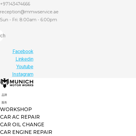
+97143474666
reception@mmwservice.ae
Sun - Fri: 8:00am - 6:00pm
rch
Facebook
Linkedin
Youtube
Instagram
品牌
服务
WORKSHOP
CAR AC REPAIR
CAR OIL CHANGE
CAR ENGINE REPAIR