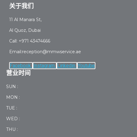
关于我们
11 Al Manara St,
Al Quoz, Dubai
Call: +971 43474666
Email:reception@mmwservice.ae
Facebook
Instagram
Linkedin
Youtube
营业时间
SUN :
MON :
TUE :
WED :
THU :