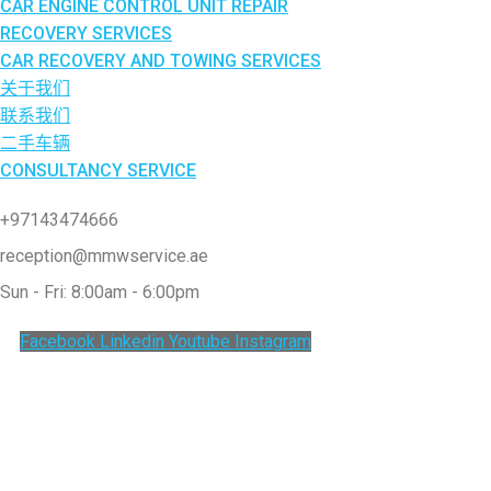
CAR ENGINE CONTROL UNIT REPAIR
RECOVERY SERVICES
CAR RECOVERY AND TOWING SERVICES
关于我们
联系我们
二手车辆
CONSULTANCY SERVICE
+97143474666
reception@mmwservice.ae
Sun - Fri: 8:00am - 6:00pm
Facebook
Linkedin
Youtube
Instagram
Clos
this
modu