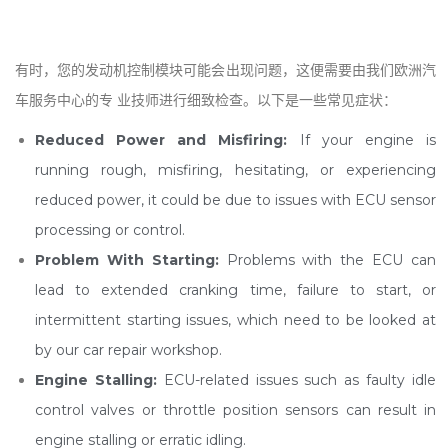
有时，您的发动机控制模块可能会出现问题，这便需要由我们欧洲汽
车服务中心的专 业技师进行细致检查。以下是一些常见症状：
Reduced Power and Misfiring:
If your engine is
running rough, misfiring, hesitating, or experiencing
reduced power, it could be due to issues with ECU sensor
processing or control.
Problem With Starting:
Problems with the ECU can
lead to extended cranking time, failure to start, or
intermittent starting issues, which need to be looked at
by our car repair workshop.
Engine Stalling:
ECU-related issues such as faulty idle
control valves or throttle position sensors can result in
engine stalling or erratic idling.