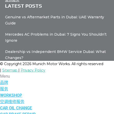
其他服务
LATEST POSTS
Genuine vs Aftermarket Parts in Dubai: UAE Warranty
Guide
Mercedes AC Problems in Dubai: 7 Signs You Shouldn’t
Ignore
Dealership vs Independent BMW Service Dubai: What
Changes?
© Copyright 2026 Munich Motor Works. All rights reserved
|
Sitemap
|
Privacy Policy
Menu
品牌
服务
WORKSHOP
空调维修服务
CAR OIL CHANGE