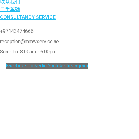
联系我们
二手车辆
CONSULTANCY SERVICE
+97143474666
reception@mmwservice.ae
Sun - Fri: 8:00am - 6:00pm
Facebook
Linkedin
Youtube
Instagram
Clos
this
modu