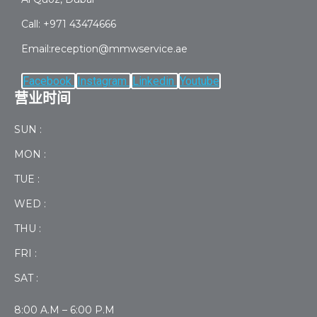
Call: +971 43474666
Email:reception@mmwservice.ae
Facebook
Instagram
Linkedin
Youtube
营业时间
SUN :
MON :
TUE :
WED :
THU :
FRI :
SAT :
8:00 A.M – 6:00 P.M