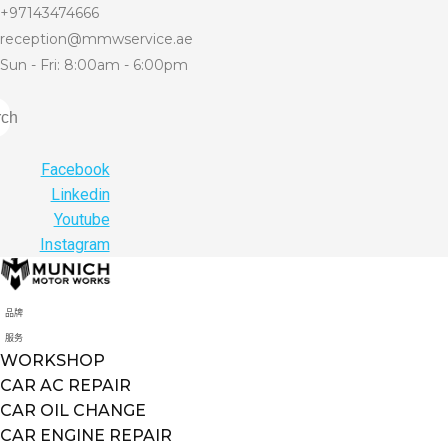
+97143474666
reception@mmwservice.ae
Sun - Fri: 8:00am - 6:00pm
rch
Facebook
Linkedin
Youtube
Instagram
品牌
服务
WORKSHOP
CAR AC REPAIR
CAR OIL CHANGE
CAR ENGINE REPAIR