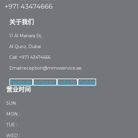
+971 43474666
关于我们
11 Al Manara St,
Al Quoz, Dubai
Call: +971 43474666
Email:reception@mmwservice.ae
Facebook
Instagram
Linkedin
Youtube
营业时间
SUN :
MON :
TUE :
WED :