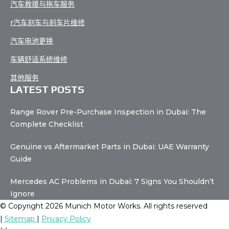
汽车救援与拖车服务
r汽车刹车与刹车片维修
汽车电池更换
车辆舒适系统维修
其他服务
LATEST POSTS
Range Rover Pre-Purchase Inspection in Dubai: The
Complete Checklist
Genuine vs Aftermarket Parts in Dubai: UAE Warranty
Guide
Mercedes AC Problems in Dubai: 7 Signs You Shouldn’t
Ignore
© Copyright 2026 Munich Motor Works. All rights reserved
|
Sitemap
|
Privacy Policy