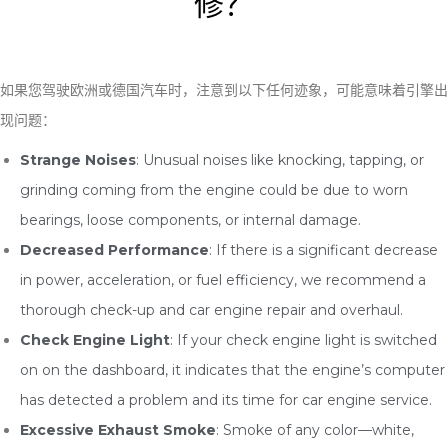
修？
如果您驾驶欧洲或德国汽车时，注意到以下任何迹象，可能意味着引擎出
现问题：
Strange Noises
: Unusual noises like knocking, tapping, or
grinding coming from the engine could be due to worn
bearings, loose components, or internal damage.
Decreased Performance
: If there is a significant decrease
in power, acceleration, or fuel efficiency, we recommend a
thorough check-up and car engine repair and overhaul.
Check Engine Light
: If your check engine light is switched
on on the dashboard, it indicates that the engine’s computer
has detected a problem and its time for car engine service.
Excessive Exhaust Smoke
: Smoke of any color—white,