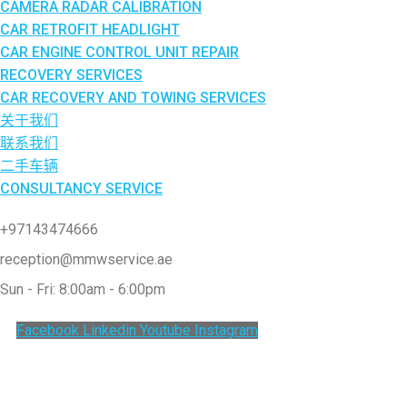
CAMERA RADAR CALIBRATION
CAR RETROFIT HEADLIGHT
CAR ENGINE CONTROL UNIT REPAIR
RECOVERY SERVICES
CAR RECOVERY AND TOWING SERVICES
关于我们
联系我们
二手车辆
CONSULTANCY SERVICE
+97143474666
reception@mmwservice.ae
Sun - Fri: 8:00am - 6:00pm
Facebook
Linkedin
Youtube
Instagram
Clos
this
modu