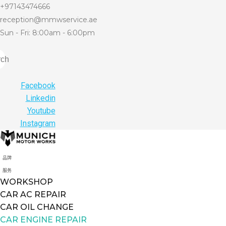
+97143474666
reception@mmwservice.ae
Sun - Fri: 8:00am - 6:00pm
rch
Facebook
Linkedin
Youtube
Instagram
品牌
服务
WORKSHOP
CAR AC REPAIR
CAR OIL CHANGE
CAR ENGINE REPAIR